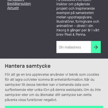
Beställarguiden
insikter om pågående
Aktuellt
projekt och inspirerande
exempel på samarbeten
mellan uppdragsgivare,
illustratörer, formgivare och
animatörer – direkt i din
inkorg 8 gånger per år i vårt
brev Pixel & Penna.
Hantera samtycke
För att ge en bra upplevelse använder vi teknik som cookies
för att lagra och/eller komma åt enhetsinformation. När du
samtycker till dessa tekniker kan vi behandla data som
surfbeteende eller unika ID:n på denna webbplats. Om du inte
samtycker eller om du återkallar ditt samtycke kan detta
påverka vissa funktioner negativt.