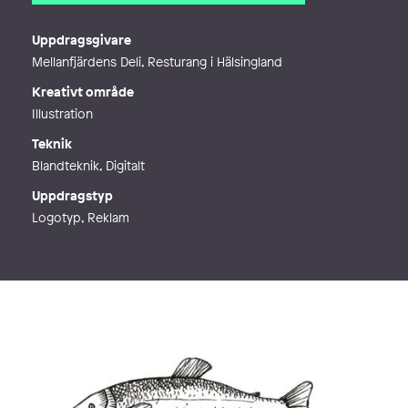
E-post
jenny@jennyalmen.se
Webb
http://www.jennyalmen.se
Uppdragsgivare
Mellanfjärdens Deli, Resturang i Hälsingland
Kreativt område
Illustration
Teknik
Blandteknik, Digitalt
Uppdragstyp
Logotyp, Reklam