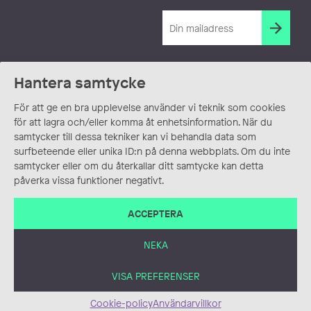
Hantera samtycke
För att ge en bra upplevelse använder vi teknik som cookies
för att lagra och/eller komma åt enhetsinformation. När du
samtycker till dessa tekniker kan vi behandla data som
surfbeteende eller unika ID:n på denna webbplats. Om du inte
samtycker eller om du återkallar ditt samtycke kan detta
påverka vissa funktioner negativt.
ACCEPTERA
NEKA
VISA PREFERENSER
Cookie-policy
Användarvillkor
ANVÄNDARVILLKOR