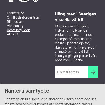
Förmedling
Häng med i Sveriges
Om Illustratörcentrum
visuella värld!
Bli medlem
Vår katalog
Få exklusiva intervjuer,
Beställarguiden
insikter om pågående
Aktuellt
projekt och inspirerande
exempel på samarbeten
mellan uppdragsgivare,
illustratörer, formgivare och
animatörer – direkt i din
inkorg 8 gånger per år i vårt
brev Pixel & Penna.
Hantera samtycke
För att ge en bra upplevelse använder vi teknik som cookies
för att lagra och/eller komma åt enhetsinformation. När du