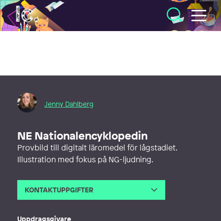
Illustratörcentrum
Jenny Dahlberg
NE Nationalencyklopedin
Provbild till digitalt läromedel för lågstadiet.
Illustration med fokus på NG-ljudning.
KONTAKTUPPGIFTER
E-post
jenpen.illustration@gmail.com
Uppdragsgivare