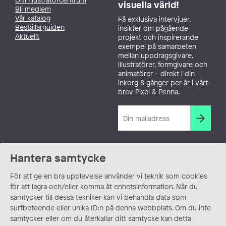
visuella värld!
Bli medlem
Vår katalog
Få exklusiva intervjuer,
Beställarguiden
insikter om pågående
Aktuellt
projekt och inspirerande
exempel på samarbeten
mellan uppdragsgivare,
illustratörer, formgivare och
animatörer – direkt i din
inkorg 8 gånger per år i vårt
brev Pixel & Penna.
Hantera samtycke
För att ge en bra upplevelse använder vi teknik som cookies
för att lagra och/eller komma åt enhetsinformation. När du
samtycker till dessa tekniker kan vi behandla data som
surfbeteende eller unika ID:n på denna webbplats. Om du inte
samtycker eller om du återkallar ditt samtycke kan detta