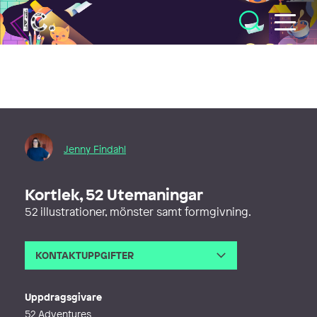
Illustratörcentrum
Jenny Findahl
Kortlek, 52 Utemaningar
52 illustrationer, mönster samt formgivning.
KONTAKTUPPGIFTER
E-post
jenny@snowtrail.net
Webb
http://www.snowtrail.net
Uppdragsgivare
52 Adventures