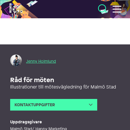
Illustratörcentrum
Jenny Holmlund
Råd för möten
Illustrationer till mötesvägledning för Malmö Stad
KONTAKTUPPGIFTER
E-post
jenny@jennyholmlund.com
Webb
http://jennyholmlund.se
Uppdragsgivare
Malmö Stad/ Happy Marketing