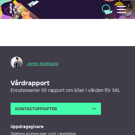
Illustratörcentrum
Jenny Holmlund
Vårdrapport
Enrutesserier till rapport om köer i vården för SKL
KONTAKTUPPGIFTER
E-post
jenny@jennyholmlund.com
Webb
http://jennyholmlund.se
Uppdragsgivare
Statens kommuner och Landsting