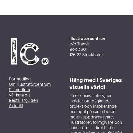
Illustratörcentrum
c/o Transit
Box 3601
126 27 Stockholm
Förmedling
Häng med i Sveriges
Om Illustratörcentrum
visuella värld!
Bli medlem
Vår katalog
Få exklusiva intervjuer,
Beställarguiden
insikter om pågående
Aktuellt
projekt och inspirerande
exempel på samarbeten
mellan uppdragsgivare,
illustratörer, formgivare och
animatörer – direkt i din
inkorg 8 gånger per år i vårt