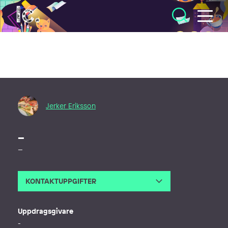
Illustratörcentrum
Jerker Eriksson
–
–
KONTAKTUPPGIFTER
E-post
illustrator@jerkereriksson.se
Webb
http://www.jerkereriksson.se
Uppdragsgivare
-