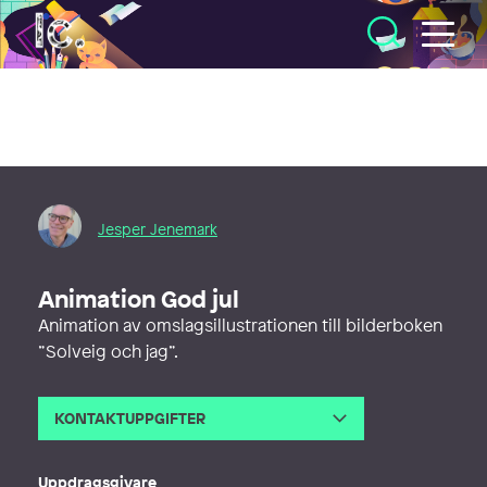
Illustratörcentrum
Jesper Jenemark
Animation God jul
Animation av omslagsillustrationen till bilderboken
”Solveig och jag”.
KONTAKTUPPGIFTER
E-post
jesper_jenemark@hotmail.com
Webb
http://jesperjenemark.blogspot.co
Uppdragsgivare