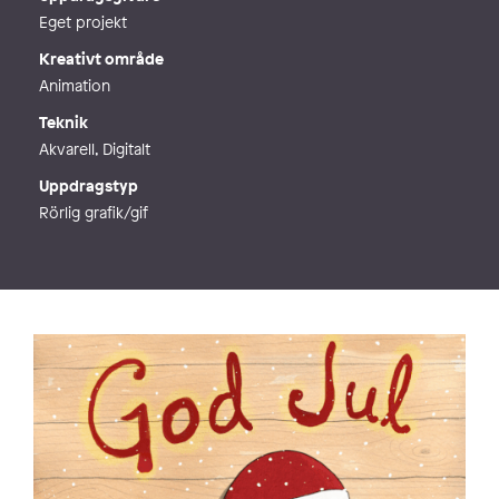
m/
Eget projekt
Kreativt område
Animation
Teknik
Akvarell, Digitalt
Uppdragstyp
Rörlig grafik/gif