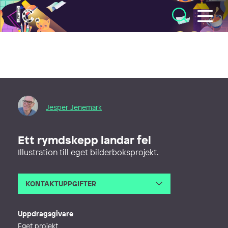
Illustratörcentrum
Jesper Jenemark
Ett rymdskepp landar fel
Illustration till eget bilderboksprojekt.
KONTAKTUPPGIFTER
E-post
jesper_jenemark@hotmail.com
Webb
http://jesperjenemark.blogspot.co
Uppdragsgivare
m/
Eget projekt