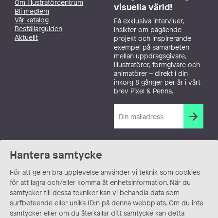
Om Illustratörcentrum
visuella värld!
Bli medlem
Vår katalog
Få exklusiva intervjuer,
Beställarguiden
insikter om pågående
Aktuellt
projekt och inspirerande
exempel på samarbeten
mellan uppdragsgivare,
illustratörer, formgivare och
animatörer – direkt i din
inkorg 8 gånger per år i vårt
brev Pixel & Penna.
Hantera samtycke
För att ge en bra upplevelse använder vi teknik som cookies
för att lagra och/eller komma åt enhetsinformation. När du
samtycker till dessa tekniker kan vi behandla data som
surfbeteende eller unika ID:n på denna webbplats. Om du inte
samtycker eller om du återkallar ditt samtycke kan detta