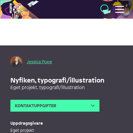
Illustratörcentrum
Jessica Pope
Nyfiken, typografi/illustration
Eget projekt, typografi/illustration
KONTAKTUPPGIFTER
E-post
hej@jessicapope.se
Webb
http://jessicapope.se
Uppdragsgivare
Eget projekt