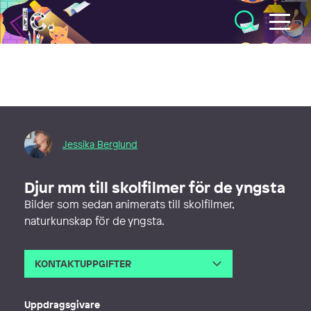
Illustratörcentrum
Jessika Berglund
Djur mm till skolfilmer för de yngsta
Bilder som sedan animerats till skolfilmer,
naturkunskap för de yngsta.
KONTAKTUPPGIFTER
E-post
berglundjessika@gmail.com
Webb
http://www.jessikaberglund.se
Uppdragsgivare