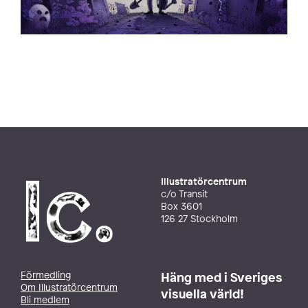
Illustratörcentrum
c/o Transit
Box 3601
126 27 Stockholm
Förmedling
Häng med i Sveriges
Om Illustratörcentrum
visuella värld!
Bli medlem