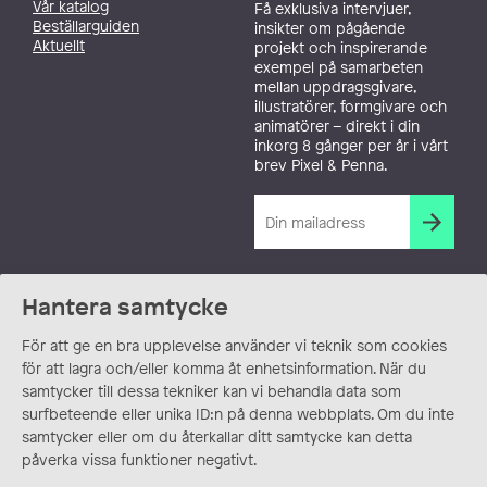
Vår katalog
Få exklusiva intervjuer,
Beställarguiden
insikter om pågående
Aktuellt
projekt och inspirerande
exempel på samarbeten
mellan uppdragsgivare,
illustratörer, formgivare och
animatörer – direkt i din
inkorg 8 gånger per år i vårt
brev Pixel & Penna.
Hantera samtycke
För att ge en bra upplevelse använder vi teknik som cookies
för att lagra och/eller komma åt enhetsinformation. När du
samtycker till dessa tekniker kan vi behandla data som
surfbeteende eller unika ID:n på denna webbplats. Om du inte
samtycker eller om du återkallar ditt samtycke kan detta
påverka vissa funktioner negativt.