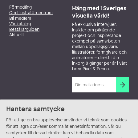
Förmedling
Häng med i Sveriges
Om Illustratörcentrum
visuella värld!
Bli medlem
Vår katalog
Få exklusiva intervjuer,
Beställarguiden
insikter om pågående
Aktuellt
projekt och inspirerande
exempel på samarbeten
mellan uppdragsgivare,
illustratörer, formgivare och
animatörer – direkt i din
inkorg 8 gånger per år i vårt
brev Pixel & Penna.
Hantera samtycke
För att ge en bra upplevelse använder vi teknik som cookies
för att lagra och/eller komma åt enhetsinformation. När du
samtycker till dessa tekniker kan vi behandla data som