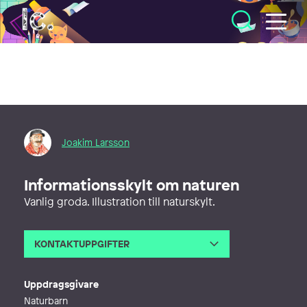
Illustratörcentrum
Joakim Larsson
Informationsskylt om naturen
Vanlig groda. Illustration till naturskylt.
KONTAKTUPPGIFTER
E-post
joakim@boklarssons.se
Webb
http://www.boklarssons.se
Uppdragsgivare
Naturbarn