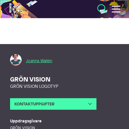
Illustratörcentrum
Joanna Wallén
GRÖN VISION
GRÖN VISION LOGOTYP
KONTAKTUPPGIFTER
E-post
joanna@wallendesign.se
Telefon
Uppdragsgivare
Webb
http://www.wallendesign.se
GRÖN VISION