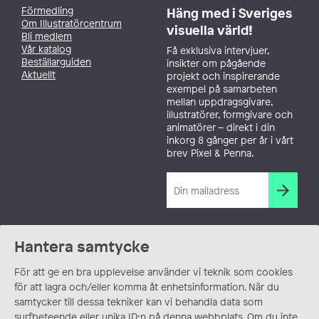
Förmedling
Häng med i Sveriges
Om Illustratörcentrum
visuella värld!
Bli medlem
Vår katalog
Få exklusiva intervjuer,
Beställarguiden
insikter om pågående
Aktuellt
projekt och inspirerande
exempel på samarbeten
mellan uppdragsgivare,
illustratörer, formgivare och
animatörer – direkt i din
inkorg 8 gånger per år i vårt
brev Pixel & Penna.
Hantera samtycke
För att ge en bra upplevelse använder vi teknik som cookies
för att lagra och/eller komma åt enhetsinformation. När du
samtycker till dessa tekniker kan vi behandla data som
surfbeteende eller unika ID:n på denna webbplats. Om du inte