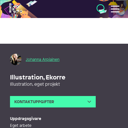
Illustratörcentrum
Johanna Arpiainen
Illustration, Ekorre
Illustration, eget projekt
KONTAKTUPPGIFTER
E-post
johanna@arpiainen.se
Webb
http://www.arpiainen.se
Uppdragsgivare
Eget arbete