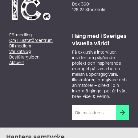
Box 3601
126 27 Stockholm
Förmedling
Häng med i Sveriges
Om Illustratörcentrum
visuella värld!
Bli medlem
Vår katalog
Få exklusiva intervjuer,
Beställarguiden
insikter om pågående
Aktuellt
projekt och inspirerande
exempel på samarbeten
mellan uppdragsgivare,
illustratörer, formgivare och
animatörer – direkt i din
inkorg 8 gånger per år i vårt
brev Pixel & Penna.
Hantera samtycke