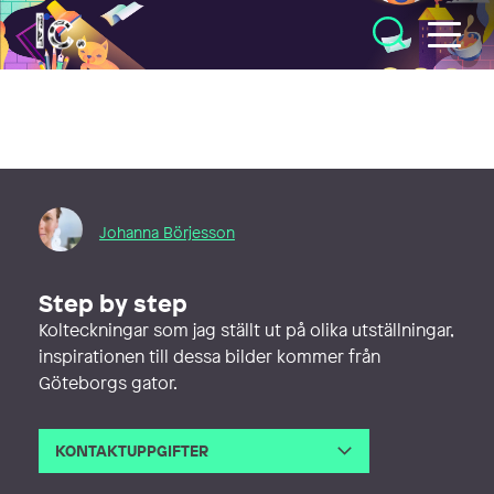
Illustratörcentrum
Johanna Börjesson
Step by step
Kolteckningar som jag ställt ut på olika utställningar,
inspirationen till dessa bilder kommer från
Göteborgs gator.
KONTAKTUPPGIFTER
E-post
johanna@traceinface.se