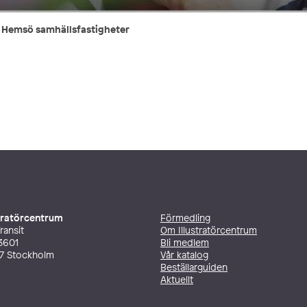
r Hemsö samhällsfastigheter
stratörcentrum
Förmedling
ransit
Om Illustratörcentrum
3601
Bli medlem
27 Stockholm
Vår katalog
Beställarguiden
Aktuellt