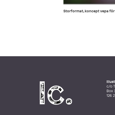
Storformat, koncept vepa fö
Illu
c/o T
Box 
126 