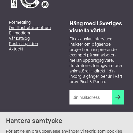
Förmedling
Häng med i Sveriges
Om Illustratörcentrum
visuella värld!
Bli medlem
Vår katalog
Få exklusiva intervjuer,
Beställarguiden
insikter om pågående
Aktuellt
projekt och inspirerande
exempel på samarbeten
mellan uppdragsgivare,
illustratörer, formgivare och
animatörer – direkt i din
inkorg 8 gånger per år i vårt
brev Pixel & Penna.
Hantera samtycke
För att ge en bra upplevelse använder vi teknik som cookies