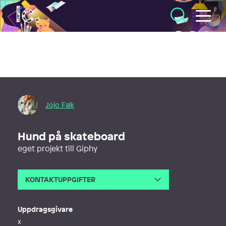
Illustratörcentrum
Jojo Falk
Hund på skateboard
eget projekt till Giphy
KONTAKTUPPGIFTER
E-post
jojo@jojofalk.se
Webb
http://www.jojofalk.se
Uppdragsgivare
x