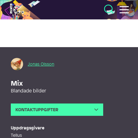
Illustratörcentrum
Jonas Olsson
Mix
Blandade bilder
KONTAKTUPPGIFTER
E-post
jonaso@jonaso.se
Webb
http://www.jonaso.se
Uppdragsgivare
Tellus