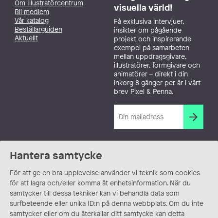
Om Illustratörcentrum
visuella värld!
Bli medlem
Vår katalog
Få exklusiva intervjuer,
Beställarguiden
insikter om pågående
Aktuellt
projekt och inspirerande
exempel på samarbeten
mellan uppdragsgivare,
illustratörer, formgivare och
animatörer – direkt i din
inkorg 8 gånger per år i vårt
brev Pixel & Penna.
Hantera samtycke
För att ge en bra upplevelse använder vi teknik som cookies
för att lagra och/eller komma åt enhetsinformation. När du
samtycker till dessa tekniker kan vi behandla data som
surfbeteende eller unika ID:n på denna webbplats. Om du inte
samtycker eller om du återkallar ditt samtycke kan detta