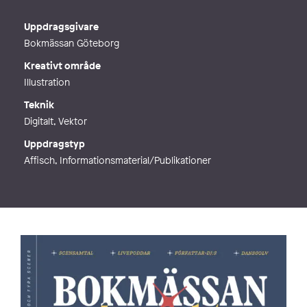
E-post
hello.lowlands@gmail.com
Webb
http://www.lowlands.se
Uppdragsgivare
Bokmässan Göteborg
Kreativt område
Illustration
Teknik
Digitalt, Vektor
Uppdragstyp
Affisch, Informationsmaterial/Publikationer