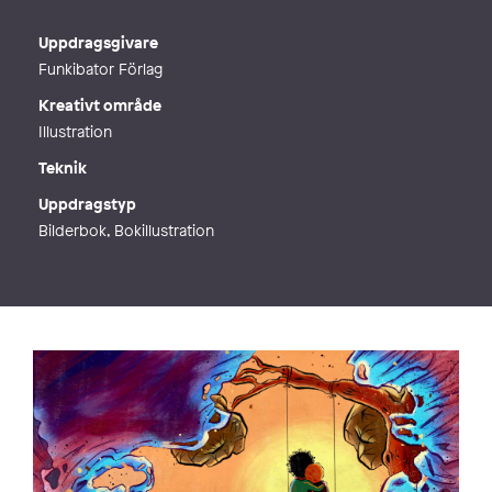
E-post
jonniekay@tailfeathers.se
Webb
http://www.jonniekay.com
Uppdragsgivare
Funkibator Förlag
Kreativt område
Illustration
Teknik
Uppdragstyp
Bilderbok, Bokillustration