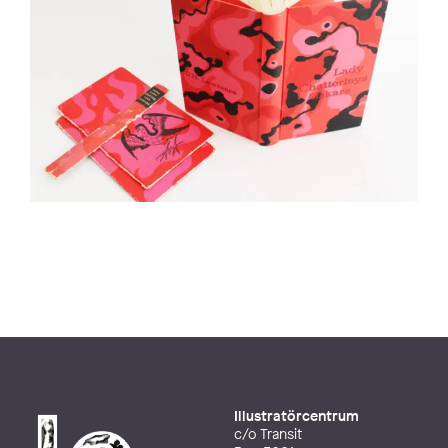
Illustratörcentrum
c/o Transit