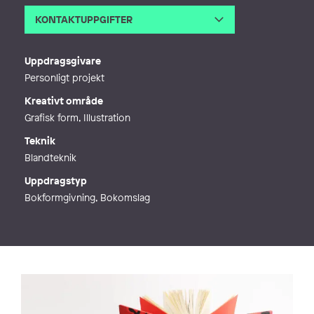
KONTAKTUPPGIFTER
E-post
post@julia-fabricius.com
Webb
https://kraterbooks.com
Uppdragsgivare
Personligt projekt
Kreativt område
Grafisk form, Illustration
Teknik
Blandteknik
Uppdragstyp
Bokformgivning, Bokomslag