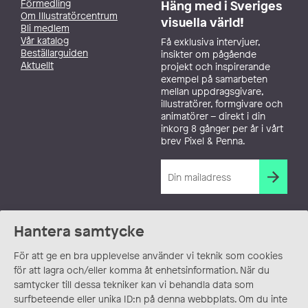
Förmedling
Häng med i Sveriges
Om Illustratörcentrum
visuella värld!
Bli medlem
Vår katalog
Få exklusiva intervjuer,
Beställarguiden
insikter om pågående
Aktuellt
projekt och inspirerande
exempel på samarbeten
mellan uppdragsgivare,
illustratörer, formgivare och
animatörer – direkt i din
inkorg 8 gånger per år i vårt
brev Pixel & Penna.
Hantera samtycke
För att ge en bra upplevelse använder vi teknik som cookies
för att lagra och/eller komma åt enhetsinformation. När du
samtycker till dessa tekniker kan vi behandla data som
surfbeteende eller unika ID:n på denna webbplats. Om du inte