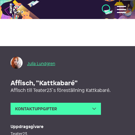
Illustratörcentrum
Julia Lundgren
Affisch, ”Kattkabaré”
Affisch till Teater23`s föreställning Kattkabaré.
KONTAKTUPPGIFTER
E-post
info@julialundgren.se
Webb
https://julialundgren.se/
Uppdragsgivare
Teater23