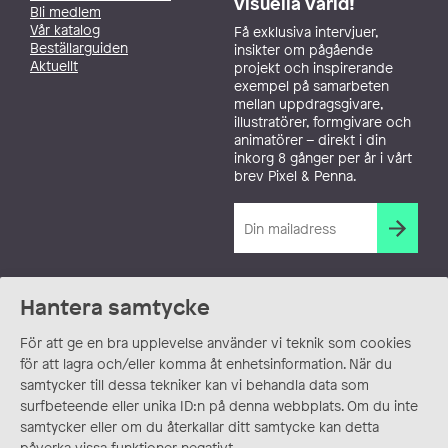
visuella värld!
Bli medlem
Vår katalog
Få exklusiva intervjuer,
Beställarguiden
insikter om pågående
Aktuellt
projekt och inspirerande
exempel på samarbeten
mellan uppdragsgivare,
illustratörer, formgivare och
animatörer – direkt i din
inkorg 8 gånger per år i vårt
brev Pixel & Penna.
Hantera samtycke
För att ge en bra upplevelse använder vi teknik som cookies
för att lagra och/eller komma åt enhetsinformation. När du
samtycker till dessa tekniker kan vi behandla data som
surfbeteende eller unika ID:n på denna webbplats. Om du inte
samtycker eller om du återkallar ditt samtycke kan detta
påverka vissa funktioner negativt.