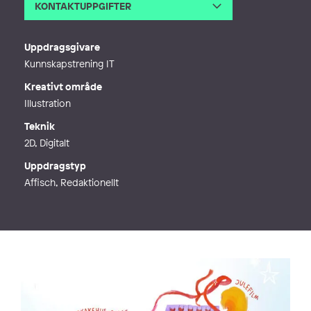
KONTAKTUPPGIFTER
E-post
info@julialundgren.se
Webb
https://julialundgren.se/
Uppdragsgivare
Kunnskapstrening IT
Kreativt område
Illustration
Teknik
2D, Digitalt
Uppdragstyp
Affisch, Redaktionellt