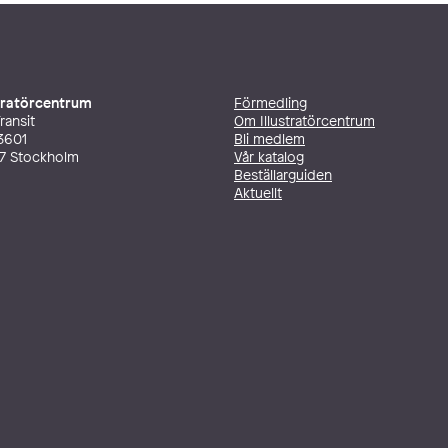
stratörcentrum
Förmedling
ransit
Om Illustratörcentrum
3601
Bli medlem
27 Stockholm
Vår katalog
Beställarguiden
Aktuellt