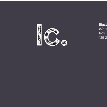
Illu
c/o T
Box 
126 