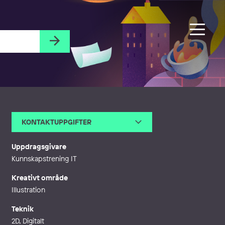
KONTAKTUPPGIFTER
E-post
info@julialundgren.se
Webb
https://julialundgren.se/
Uppdragsgivare
Kunnskapstrening IT
Kreativt område
Illustration
Teknik
2D, Digitalt