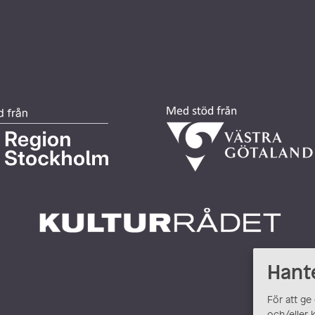
Hant
För att ge
och/eller 