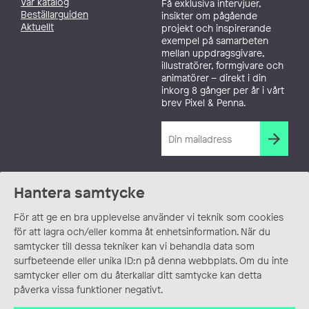
Vår katalog
Få exklusiva intervjuer,
Beställarguiden
insikter om pågående
Aktuellt
projekt och inspirerande
exempel på samarbeten
mellan uppdragsgivare,
illustratörer, formgivare och
animatörer – direkt i din
inkorg 8 gånger per år i vårt
brev Pixel & Penna.
Hantera samtycke
För att ge en bra upplevelse använder vi teknik som cookies
för att lagra och/eller komma åt enhetsinformation. När du
samtycker till dessa tekniker kan vi behandla data som
surfbeteende eller unika ID:n på denna webbplats. Om du inte
samtycker eller om du återkallar ditt samtycke kan detta
påverka vissa funktioner negativt.