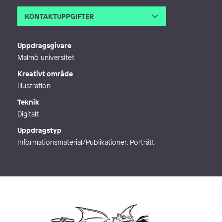
KONTAKTUPPGIFTER
E-post
nsjulia.illustration@gmail.com
Webb
http://nsjulia.com
Uppdragsgivare
Malmö universitet
Kreativt område
Illustration
Teknik
Digitalt
Uppdragstyp
Informationsmaterial/Publikationer, Porträtt