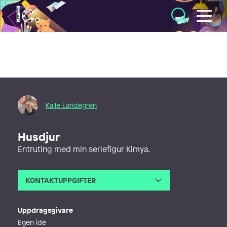
Illustratörcentrum
Kalle Landegren
Husdjur
Entruting med min seriefigur Kimya.
KONTAKTUPPGIFTER
E-post
lakkel@hotmail.com
Webb
https://kalletets.wordpress.com/
Uppdragsgivare
Egen idé