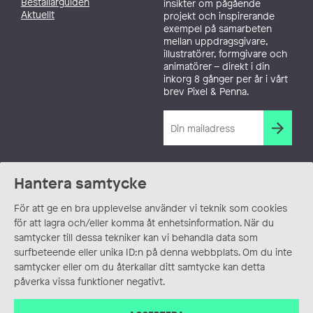
Beställarguiden
insikter om pågående
Aktuellt
projekt och inspirerande
exempel på samarbeten
mellan uppdragsgivare,
illustratörer, formgivare och
animatörer – direkt i din
inkorg 8 gånger per år i vårt
brev Pixel & Penna.
Hantera samtycke
För att ge en bra upplevelse använder vi teknik som cookies
för att lagra och/eller komma åt enhetsinformation. När du
samtycker till dessa tekniker kan vi behandla data som
surfbeteende eller unika ID:n på denna webbplats. Om du inte
samtycker eller om du återkallar ditt samtycke kan detta
påverka vissa funktioner negativt.