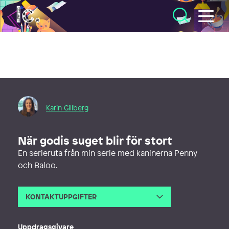
Illustratörcentrum
Karin Gillberg
När godis suget blir för stort
En serieruta från min serie med kaninerna Penny
och Baloo.
KONTAKTUPPGIFTER
E-post
art.karingillberg@gmail.com
Webb
http://www.karingillberg.com
Uppdragsgivare