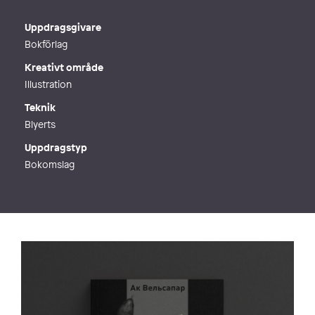
E-post
k-a-r-i-n@k-a-r-i-n.biz
Webb
http://www.k-a-r-i-n.biz
Uppdragsgivare
Bokförlag
Kreativt område
Illustration
Teknik
Blyerts
Uppdragstyp
Bokomslag