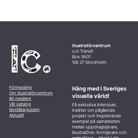
Illustratörcentrum
c/o Transit
Box 3601
126 27 Stockholm
Förmedling
Häng med i Sveriges
Om Illustratörcentrum
visuella värld!
Bli medlem
Vår katalog
Få exklusiva intervjuer,
Beställarguiden
insikter om pågående
Aktuellt
projekt och inspirerande
exempel på samarbeten
mellan uppdragsgivare,
illustratörer, formgivare och
animatörer – direkt i din