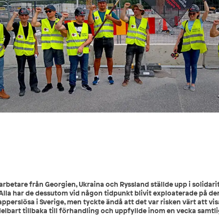
 arbetare från Georgien, Ukraina och Ryssland ställde upp i solidar
n. Alla har de dessutom vid någon tidpunkt blivit exploaterade på 
papperslösa i Sverige, men tyckte ändå att det var risken värt att visa
art tillbaka till förhandling och uppfyllde inom en vecka samtlig