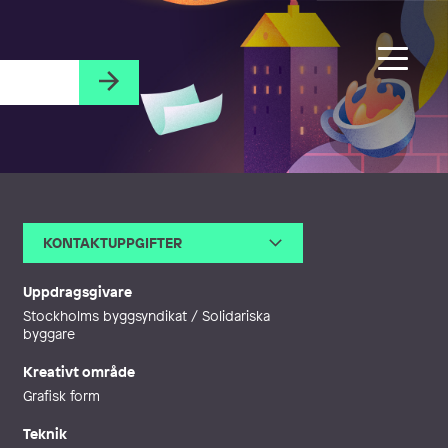
KONTAKTUPPGIFTER
E-post
k-a-r-i-n@k-a-r-i-n.biz
Webb
http://www.k-a-r-i-n.biz
Uppdragsgivare
Stockholms byggsyndikat / Solidariska
byggare
Kreativt område
Grafisk form
Teknik