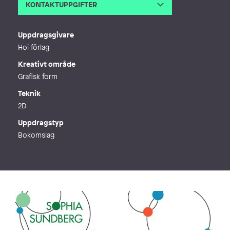
KONTAKTUPPGIFTER
E-post
katarina@markadesign.se
Webb
http://www.markadesign.se
Uppdragsgivare
Hoi förlag
Kreativt område
Grafisk form
Teknik
2D
Uppdragstyp
Bokomslag