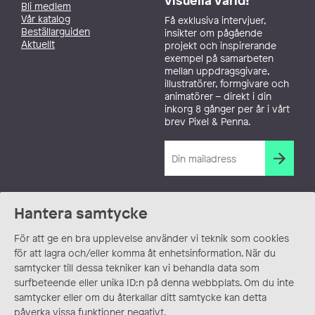
visuella värld!
Bli medlem
Vår katalog
Få exklusiva intervjuer,
Beställarguiden
insikter om pågående
Aktuellt
projekt och inspirerande
exempel på samarbeten
mellan uppdragsgivare,
illustratörer, formgivare och
animatörer – direkt i din
inkorg 8 gånger per år i vårt
brev Pixel & Penna.
Hantera samtycke
För att ge en bra upplevelse använder vi teknik som cookies
för att lagra och/eller komma åt enhetsinformation. När du
samtycker till dessa tekniker kan vi behandla data som
surfbeteende eller unika ID:n på denna webbplats. Om du inte
samtycker eller om du återkallar ditt samtycke kan detta
påverka vissa funktioner negativt.