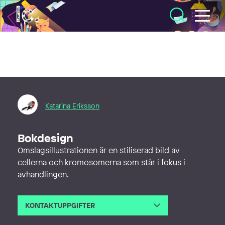
Illustratörcentrum
Katarina Eriksson
Bokdesign
Omslagsillustrationen är en stiliserad bild av
cellerna och kromosomerna som står i fokus i
avhandlingen.
KONTAKTUPPGIFTER
E-post
katarina@markadesign.se