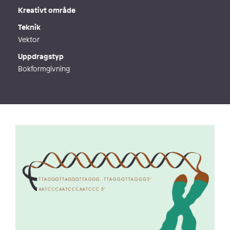
Webb
http://www.markadesign.se
Kreativt område
Teknik
Vektor
Uppdragstyp
Bokformgivning