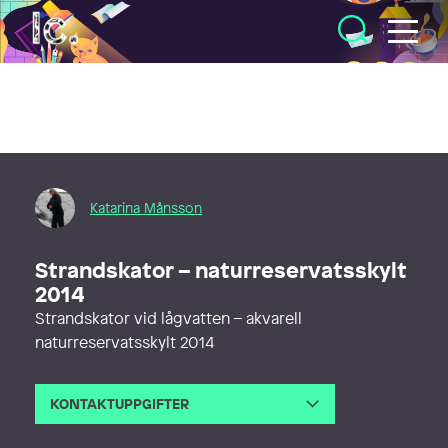
Illustratörcentrum
Katarina Månsson
Strandskator – naturreservatsskylt
2014
Strandskator vid lågvatten – akvarell
naturreservatsskylt 2014
KONTAKTUPPGIFTER
E-post
katta.mansson@gmail.com