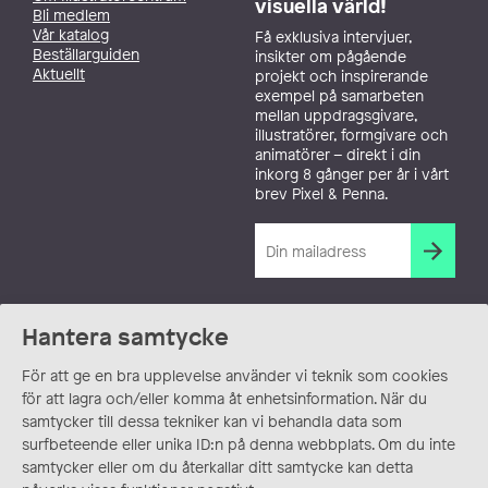
visuella värld!
Bli medlem
Vår katalog
Få exklusiva intervjuer,
Beställarguiden
insikter om pågående
Aktuellt
projekt och inspirerande
exempel på samarbeten
mellan uppdragsgivare,
illustratörer, formgivare och
animatörer – direkt i din
inkorg 8 gånger per år i vårt
brev Pixel & Penna.
Hantera samtycke
För att ge en bra upplevelse använder vi teknik som cookies
för att lagra och/eller komma åt enhetsinformation. När du
samtycker till dessa tekniker kan vi behandla data som
surfbeteende eller unika ID:n på denna webbplats. Om du inte
samtycker eller om du återkallar ditt samtycke kan detta