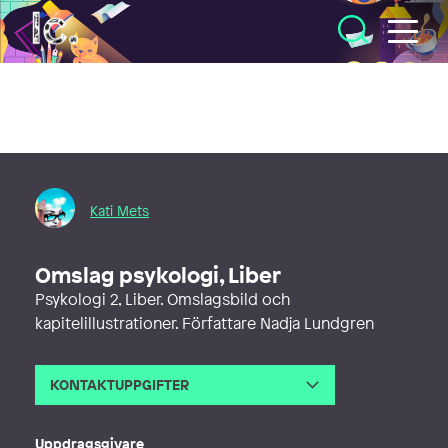
Illustratörcentrum
Kati Mets
Omslag psykologi, Liber
Psykologi 2, Liber. Omslagsbild och
kapitelillustrationer. Författare Nadja Lundgren
KONTAKTUPPGIFTER
E-post
illustration@katimets.se
Telefon
Uppdragsgivare