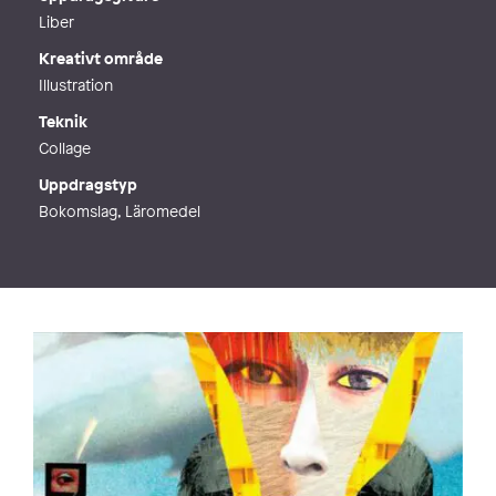
Webb
http://katimets.se
Liber
Kreativt område
Illustration
Teknik
Collage
Uppdragstyp
Bokomslag, Läromedel