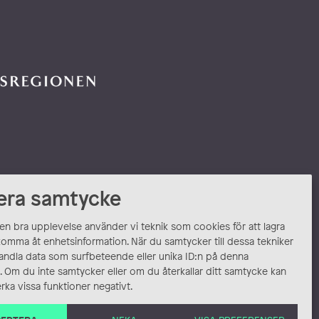
era samtycke
 en bra upplevelse använder vi teknik som cookies för att lagra
komma åt enhetsinformation. När du samtycker till dessa tekniker
andla data som surfbeteende eller unika ID:n på denna
 Om du inte samtycker eller om du återkallar ditt samtycke kan
rka vissa funktioner negativt.