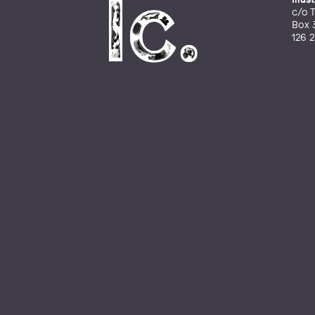
c/o T
Box 
126 