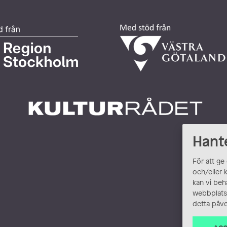
Hant
För att ge
och/eller 
kan vi beh
webbplats.
detta påve