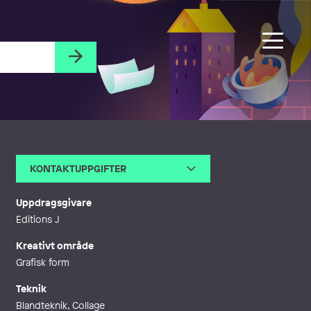
KONTAKTUPPGIFTER
E-post
kerstin@kerstinhanson.se
Webb
http://www.kerstinhanson.se
Uppdragsgivare
Editions J
Kreativt område
Grafisk form
Teknik
Blandteknik, Collage