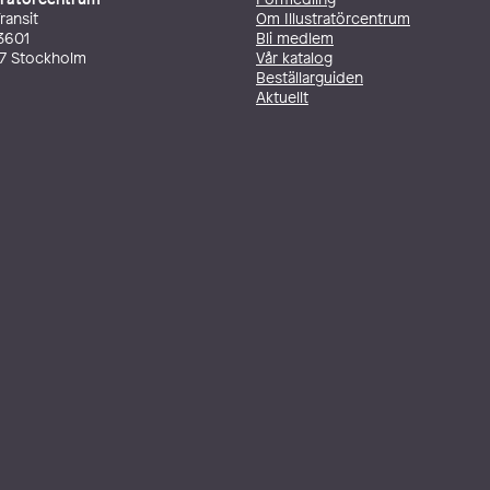
ransit
Om Illustratörcentrum
3601
Bli medlem
27 Stockholm
Vår katalog
Beställarguiden
Aktuellt