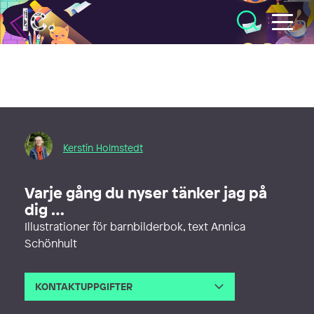
Illustratörcentrum
Kerstin Holmstedt
Varje gång du nyser tänker jag på
dig …
Illustrationer för barnbilderbok, text Annica
Schönhult
KONTAKTUPPGIFTER
E-post
holmstedt.teckla@gmail.com