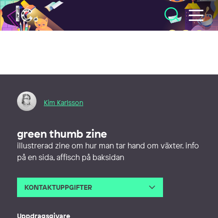
Illustratörcentrum
Kim Karlsson
green thumb zine
illustrerad zine om hur man tar hand om växter. info
på en sida, affisch på baksidan
KONTAKTUPPGIFTER
E-post
kajsakim.karlsson@gmail.com
Webb
https://kajsa.kim/home
Uppdragsgivare