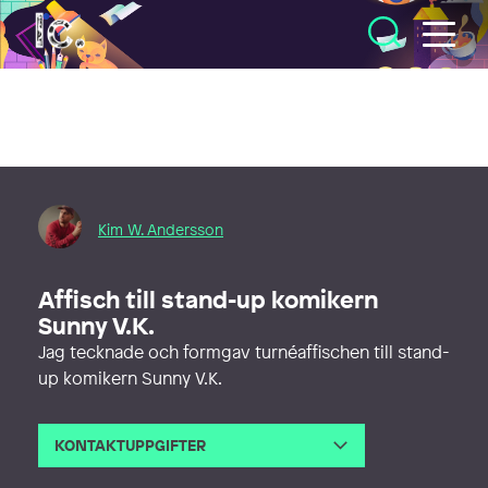
Illustratörcentrum
Kim W. Andersson
Affisch till stand-up komikern
Sunny V.K.
Jag tecknade och formgav turnéaffischen till stand-
up komikern Sunny V.K.
KONTAKTUPPGIFTER
E-post
kim@kimwandersson.com