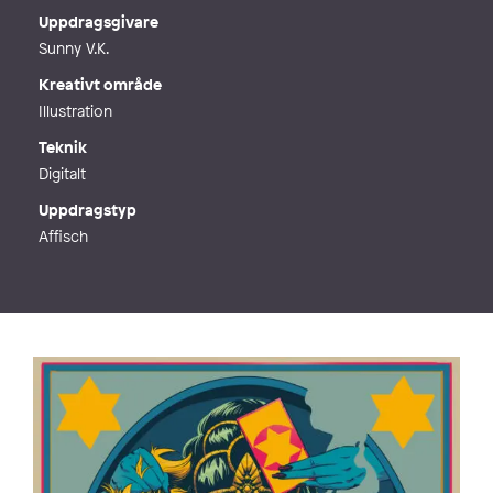
Webb
http://www.kimwandersson.com
Uppdragsgivare
Sunny V.K.
Kreativt område
Illustration
Teknik
Digitalt
Uppdragstyp
Affisch