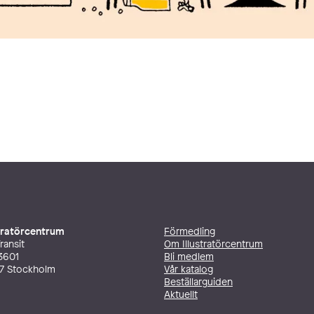
stratörcentrum
Förmedling
ransit
Om Illustratörcentrum
3601
Bli medlem
27 Stockholm
Vår katalog
Beställarguiden
Aktuellt