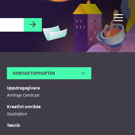
KONTAKTUPPGIFTER
E-post
klas@klasfahlen.se
Webb
http://Klasfahlen.se
Uppdragsgivare
Arninge Centrum
Kreativt område
Illustration
Teknik