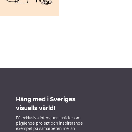
Häng med i Sveriges
visuella värld!
Få exklusiva intervjuer, insikter om
pågående projekt och inspirerande
exempel på samarbeten mellan