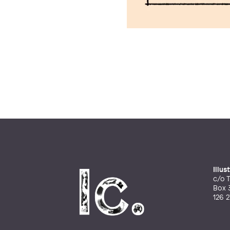
Illu
c/o T
Box 
126 