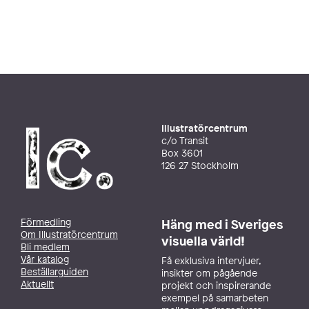
Illustratörcentrum
c/o Transit
Box 3601
126 27 Stockholm
Förmedling
Häng med i Sveriges
Om Illustratörcentrum
visuella värld!
Bli medlem
Vår katalog
Få exklusiva intervjuer,
Beställarguiden
insikter om pågående
Aktuellt
projekt och inspirerande
exempel på samarbeten