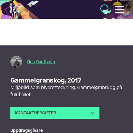
Illustratörcentrum
Kleo Bartilsson
Gammelgranskog, 2017
Miljöbild som blyerstteckning. Gammelgranskog på
fulufjället.
KONTAKTUPPGIFTER
E-post
kleo@kleobartilsson.se
Webb
http://kleobartilsson.se
Uppdragsgivare