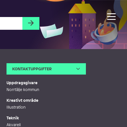
KONTAKTUPPGIFTER
E-post
kleo@kleobartilsson.se
Webb
http://kleobartilsson.se
Uppdragsgivare
Norrtälje kommun
Kreativt område
Illustration
Teknik
Akvarell