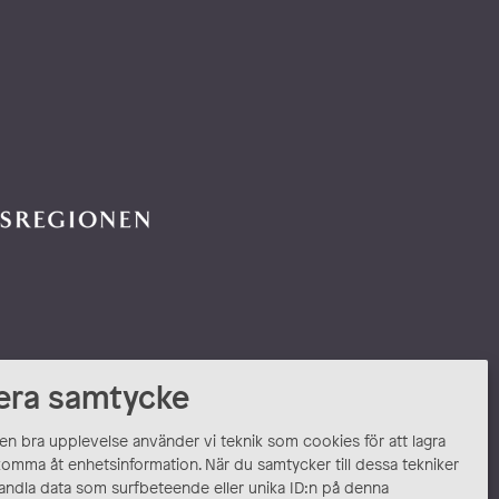
era samtycke
 en bra upplevelse använder vi teknik som cookies för att lagra
komma åt enhetsinformation. När du samtycker till dessa tekniker
andla data som surfbeteende eller unika ID:n på denna