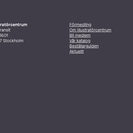
stratörcentrum
Förmedling
ransit
Om Illustratörcentrum
3601
Bli medlem
27 Stockholm
Vår katalog
Beställarguiden
Aktuellt