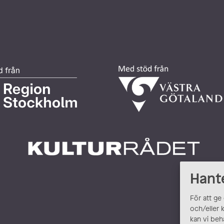
Hant
För att ge
och/eller 
kan vi beh