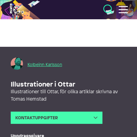
Illustratörcentrum
Kolbeinn Karlsson
Illustrationer i Ottar
Illustrationer till Ottar, för olika artiklar skrivna av
Tomas Hemstad
KONTAKTUPPGIFTER
E-post
kolbeinnkarlsson@gmail.com
Telefon
Uppdragsgivare