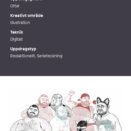
Webb
https://linktr.ee/kolbkarlsson
Ottar
Kreativt område
Illustration
Teknik
Digitalt
Uppdragstyp
Redaktionellt, Serieteckning