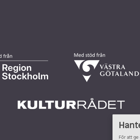
Hant
För att ge