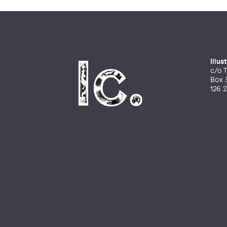
Illu
c/o T
Box 
126 