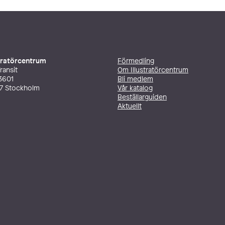
stratörcentrum
Förmedling
ransit
Om Illustratörcentrum
3601
Bli medlem
27 Stockholm
Vår katalog
Beställarguiden
Aktuellt