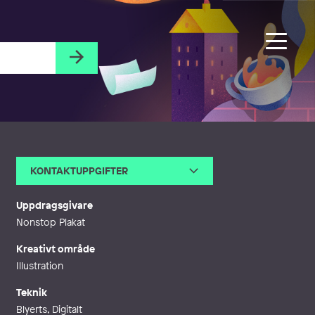
KONTAKTUPPGIFTER
E-post
kolbeinnkarlsson@gmail.com
Telefon
Uppdragsgivare
Webb
https://linktr.ee/kolbkarlsson
Nonstop Plakat
Kreativt område
Illustration
Teknik
Blyerts, Digitalt