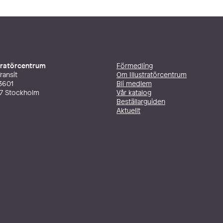
stratörcentrum
Förmedling
ransit
Om Illustratörcentrum
3601
Bli medlem
27 Stockholm
Vår katalog
Beställarguiden
Aktuellt