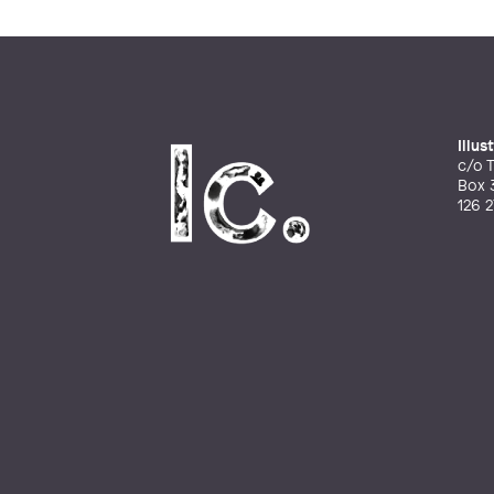
Illu
c/o T
Box 
126 