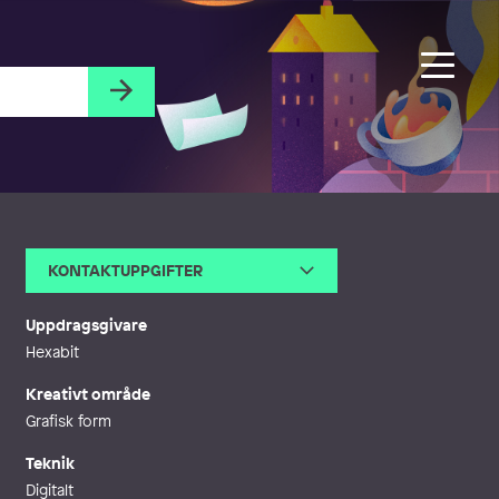
KONTAKTUPPGIFTER
E-post
kolbeinnkarlsson@gmail.com
Telefon
Uppdragsgivare
Webb
https://linktr.ee/kolbkarlsson
Hexabit
Kreativt område
Grafisk form
Teknik
Digitalt