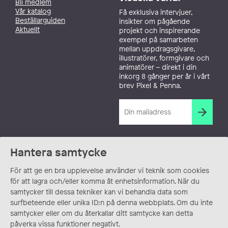
Bli medlem
Vår katalog
Få exklusiva intervjuer,
Beställarguiden
insikter om pågående
Aktuellt
projekt och inspirerande
exempel på samarbeten
mellan uppdragsgivare,
illustratörer, formgivare och
animatörer – direkt i din
inkorg 8 gånger per år i vårt
brev Pixel & Penna.
Hantera samtycke
För att ge en bra upplevelse använder vi teknik som cookies
för att lagra och/eller komma åt enhetsinformation. När du
samtycker till dessa tekniker kan vi behandla data som
surfbeteende eller unika ID:n på denna webbplats. Om du inte
samtycker eller om du återkallar ditt samtycke kan detta
påverka vissa funktioner negativt.