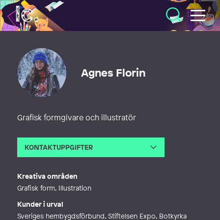
Illustratörcentrum
Agnes Florin
Grafisk formgivare och illustratör
KONTAKTUPPGIFTER
E-post
agnes.florin@gmail.com
Webb
http://www.agnesflorin.se
Kreativa områden
Grafisk form, Illustration
Kunder i urval
Sveriges hembygdsförbund, Stiftelsen Expo, Botkyrka