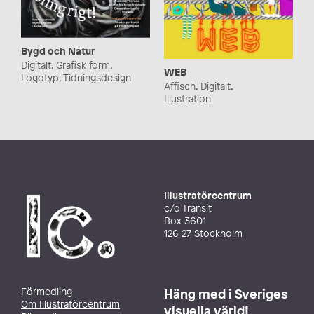
Bygd och Natur
Digitalt, Grafisk form,
WEB
Logotyp, Tidningsdesign
Affisch, Digitalt,
Illustration
Illustratörcentrum
c/o Transit
Box 3601
126 27 Stockholm
Förmedling
Häng med i Sveriges
Om Illustratörcentrum
visuella värld!