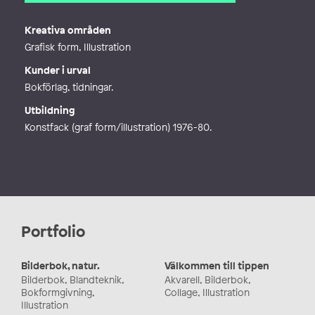
E-post
anna.bengtsson@bahnhof.se
Webb
http://annabengtsson.se
Kreativa områden
Grafisk form, Illustration
Kunder i urval
Bokförlag, tidningar.
Utbildning
Konstfack (graf form/illustration) 1976-80.
Portfolio
Bilderbok, natur.
Välkommen till tippen
Bilderbok, Blandteknik,
Akvarell, Bilderbok,
Bokformgivning,
Collage, Illustration
Illustration