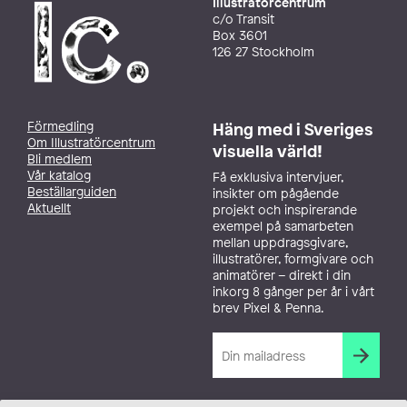
Illustratörcentrum
c/o Transit
Box 3601
126 27 Stockholm
Förmedling
Häng med i Sveriges
Om Illustratörcentrum
visuella värld!
Bli medlem
Vår katalog
Få exklusiva intervjuer,
Beställarguiden
insikter om pågående
Aktuellt
projekt och inspirerande
exempel på samarbeten
mellan uppdragsgivare,
illustratörer, formgivare och
animatörer – direkt i din
inkorg 8 gånger per år i vårt
brev Pixel & Penna.