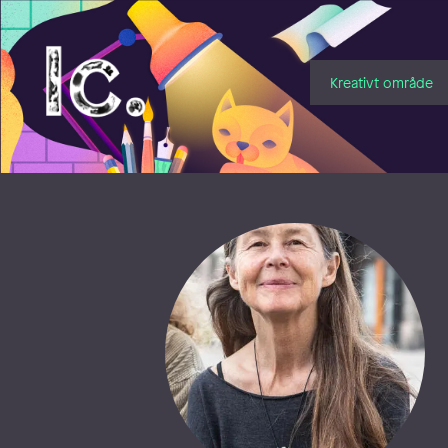
Illustratörcentrum
Kreativt område