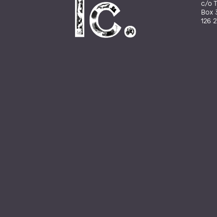
c/o T
Box 
126 