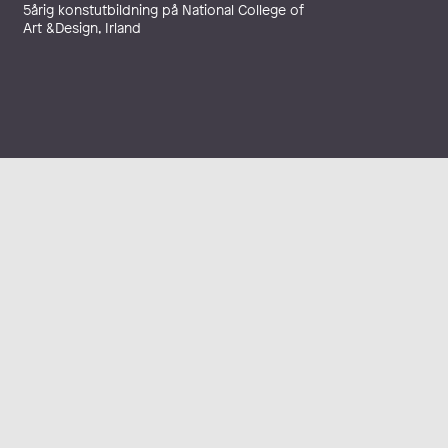
5årig konstutbildning på National College of
Art &Design, Irland