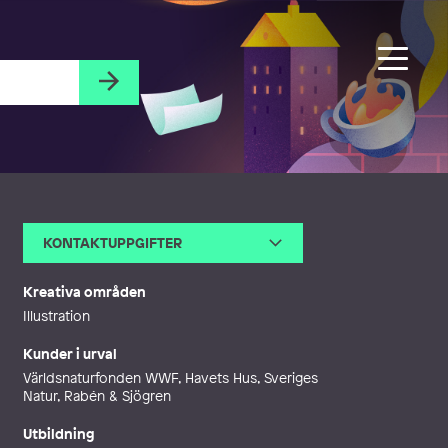
KONTAKTUPPGIFTER
E-post
mail@annikarockstrom.se
Webb
http://www.annikarockstrom.se
Kreativa områden
Illustration
Kunder i urval
Världsnaturfonden WWF, Havets Hus, Sveriges
Natur, Rabén & Sjögren
Utbildning