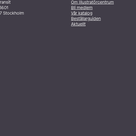
ransit
Om Illustratörcentrum
3601
Bli medlem
27 Stockholm
Vår katalog
Beställarguiden
Aktuellt