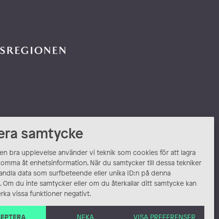
era samtycke
 en bra upplevelse använder vi teknik som cookies för att lagra
komma åt enhetsinformation. När du samtycker till dessa tekniker
andla data som surfbeteende eller unika ID:n på denna
 Om du inte samtycker eller om du återkallar ditt samtycke kan
rka vissa funktioner negativt.
EPTERA
NEKA
VISA PREFERENSER