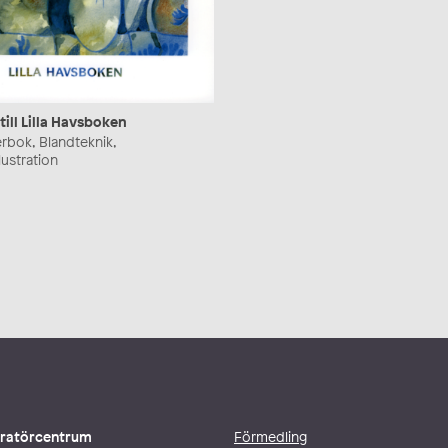
ill Lilla Havsboken
erbok, Blandteknik,
lustration
stratörcentrum
Förmedling