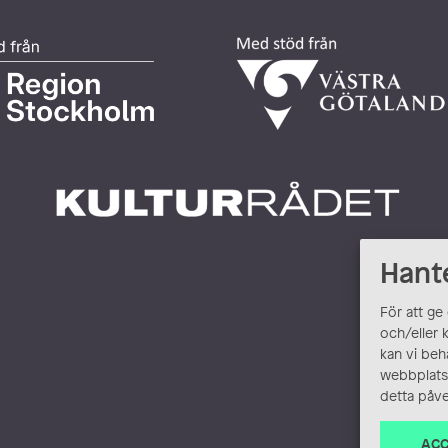
Hant
För att ge
och/eller 
kan vi beh
webbplats.
detta påve
ACC