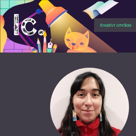
Illustratörcentrum
Kreativt område