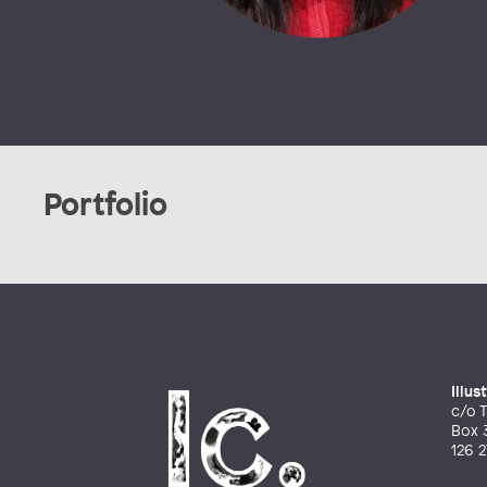
Portfolio
Illu
c/o T
Box 
126 