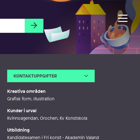
KONTAKTUPPGIFTER
E-post
emehancua@gmail.com
Webb
https://www.emehancua.com/
Kreativa områden
Grafisk form, Illustration
Kunder i urval
Kvinnoagendan, Orochen, Kv Konstskola
Utbildning
Kandidatexamen i Fri konst - Akademin Valand