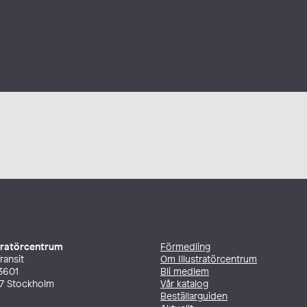
stratörcentrum
Förmedling
ransit
Om Illustratörcentrum
3601
Bli medlem
27 Stockholm
Vår katalog
Beställarguiden