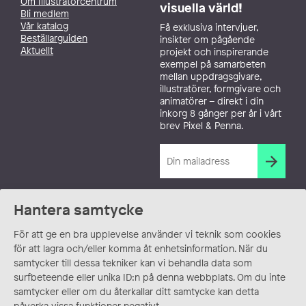
Om Illustratörcentrum
visuella värld!
Bli medlem
Vår katalog
Få exklusiva intervjuer,
Beställarguiden
insikter om pågående
Aktuellt
projekt och inspirerande
exempel på samarbeten
mellan uppdragsgivare,
illustratörer, formgivare och
animatörer – direkt i din
inkorg 8 gånger per år i vårt
brev Pixel & Penna.
Hantera samtycke
För att ge en bra upplevelse använder vi teknik som cookies
för att lagra och/eller komma åt enhetsinformation. När du
samtycker till dessa tekniker kan vi behandla data som
surfbeteende eller unika ID:n på denna webbplats. Om du inte
samtycker eller om du återkallar ditt samtycke kan detta
påverka vissa funktioner negativt.