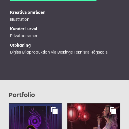
E-post
hanna.wallard@gmail.com
Webb
https://www.artstation.com/misses
Kreativa områden
wallard
Illustration
Kunder i urval
Privatpersoner
Utbildning
Digital Bildproduktion via Blekinge Tekniska Högskola
Portfolio